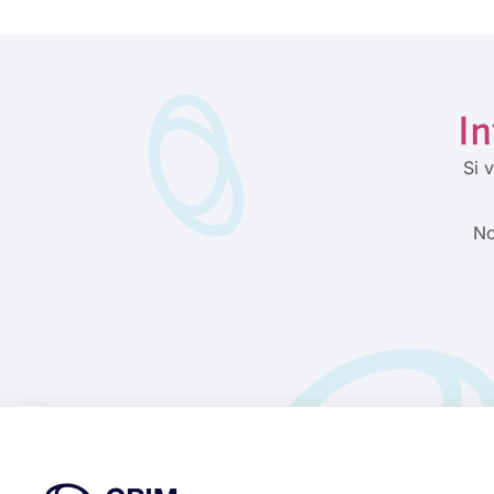
In
Si 
No