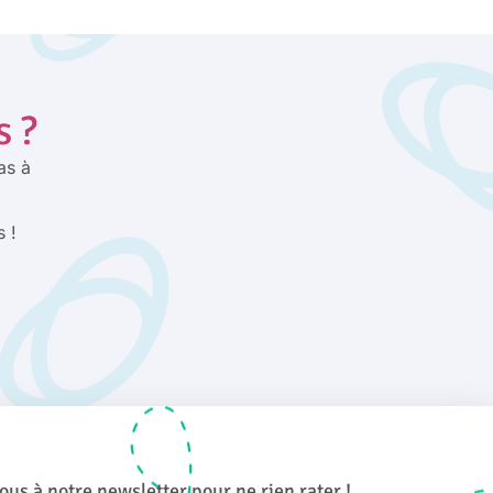
s ?
as à
s !
ous à notre newsletter pour ne rien rater !