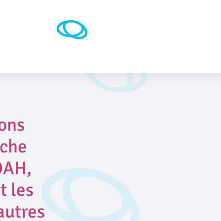
ions
oche
DAH,
t les
autres