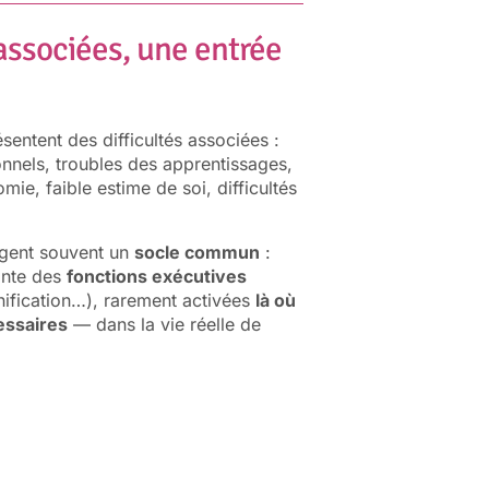
 associées, une entrée
entent des difficultés associées :
nnels, troubles des apprentissages,
ie, faible estime de soi, difficultés
agent souvent un
socle commun
:
ante des
fonctions exécutives
planification…), rarement activées
là où
essaires
— dans la vie réelle de