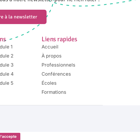
ire à la newsletter
ns
Liens rapides
dule 1
Accueil
dule 2
À propos
dule 3
Professionnels
dule 4
Conférences
dule 5
Écoles
Formations
J'accepte