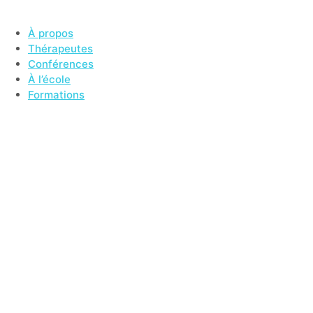
Aller au contenu
À propos
Thérapeutes
Conférences
À l’école
Formations
Non classé
Formation Enseigna