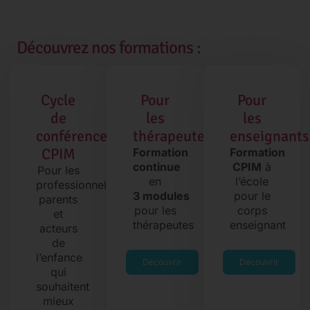
Découvrez nos formations :
Cycle
Pour
Pour
de
les
les
conférences
thérapeutes
enseignants
CPIM
Formation
Formation
continue
CPIM
à
Pour les
en
l’école
professionnels,
3 modules
pour le
parents
pour les
corps
et
thérapeutes
enseignant
acteurs
de
l’enfance
Découvrir
Découvrir
qui
souhaitent
mieux